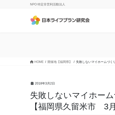
コ
ナ
NPO 特定非営利活動法人
ン
ビ
テ
ゲ
ン
ー
ツ
シ
に
ョ
移
ン
動
に
移
動
HOME
開催地【福岡県】
失敗しないマイホームづくり
2018年3月2日
失敗しないマイホーム
【福岡県久留米市 3月2