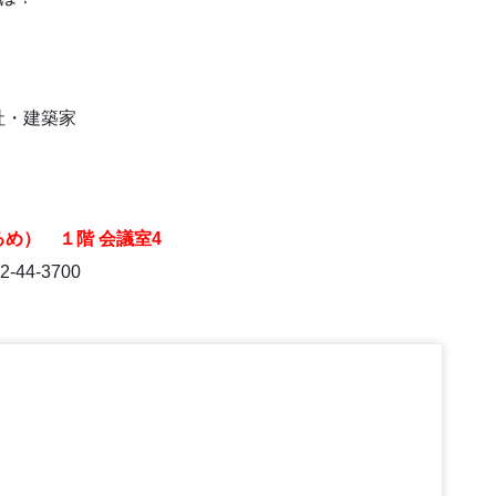
社・建築家
め） １階 会議室4
44-3700