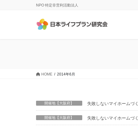
コ
ナ
NPO 特定非営利活動法人
ン
ビ
テ
ゲ
ン
ー
ツ
シ
に
ョ
移
ン
動
に
移
動
HOME
2014年6月
開催地【大阪府】
失敗しないマイホームづくり
開催地【大阪府】
失敗しないマイホームづく