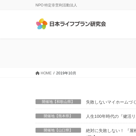
コ
ナ
NPO 特定非営利活動法人
ン
ビ
テ
ゲ
ン
ー
ツ
シ
に
ョ
移
ン
動
に
移
動
HOME
2019年10月
開催地【和歌山県】
失敗しないマイホームづく
開催地【熊本県】
人生100年時代の『健活
開催地【山口県】
絶対に失敗しない！ 『屋