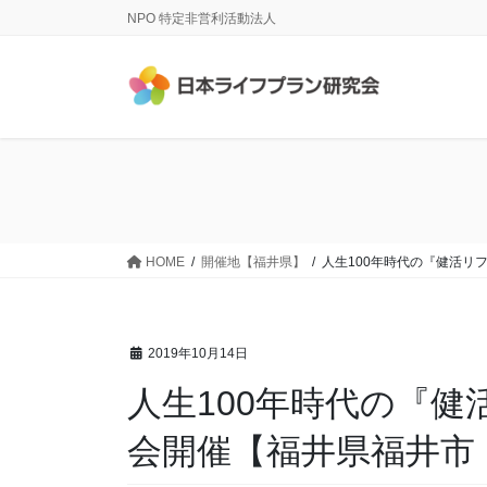
コ
ナ
NPO 特定非営利活動法人
ン
ビ
テ
ゲ
ン
ー
ツ
シ
に
ョ
移
ン
動
に
移
動
HOME
開催地【福井県】
人生100年時代の『健活リ
2019年10月14日
人生100年時代の『
会開催【福井県福井市 